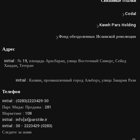
Связанные ссылки
Codal
Kaveh Pars Holding
Фонд обездоленных Исламской революции
Адрес
initial : № 19, площадь Арасбаран, улица Восточный Симорг, Сейед
Хандан, Тегеран
initial : Казвин, промышленный город Альборз, улица Закария Рази
Телефон
initial : (0283)2223429-30
Парс Мидас Продажа : 281
Маркетинг : 108
initial : info[at]parstile.ir
initial : 30 - 2223429 (0283)
Следите за нами