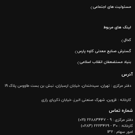
مسئولیت های اجتماعی
لینک های مربوط
کدال
گسترش صنایع معدنی کاوه پارس
بنیاد مستضعفان انقلاب اسلامی
آدرس
دفتر مرکزی : تهران، سیدخندان، خیابان ارسباران، نبش بن بست طاووس پلاک 19
کارخانه : قزوین، شهرک صنعتی البرز، خیابان ذکریای رازی
شماره تماس
دفتر مرکزی : 9 - 22883447 (021)
کارخانه: : 30 - 2223429 (0283)
امور سهام : 132