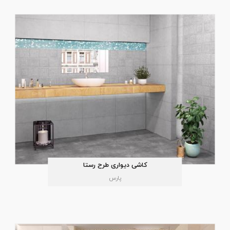
کاشی دیواری طرح رستا
پارس