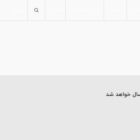
لب
درباره ما
دعوت به همکاری
فارسی
ورود
30×30
60×30
90×30
60×60
80×80
100×100
120×60
سال خواهد شد
160×80
120×120
200×100