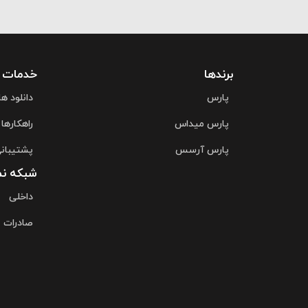
برندها
خدمات
پارس
دانلود ها
پارس میداس
راهکارها
پارس آرسس
پشتیبان
شبکه نم
داخلی
صادرات