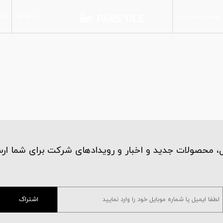
صدای مشتریان
دانلودها
مطا
مات
کاشی دیوار
براق
کاشی پرسلان
پارس میداس
پارس آرسس
پولیش
سمی پولیش
شوگر افکت
، محصولات جدید و اخبار و رویدادهای شرکت برای شما ار
اشتراک