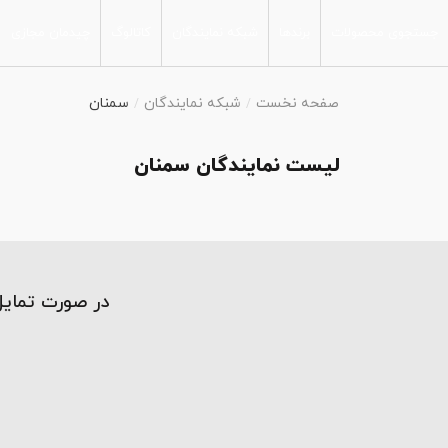
جستجوی محصولات
برندها
شبکه نمایندگان
کاتالوگ
چیدمان مجازی
جدیدترین محصولات
آشپزخانه
صفحه نخست
شبکه نمایندگان
سمنان
مجموعه محصولات
سرویس بهداشتی
پارس
پذیرایی
لیست نمایندگان سمنان
اتاق خواب
جست‌ و جو پیشرفته
فضای آزاد
در صورت تمایل