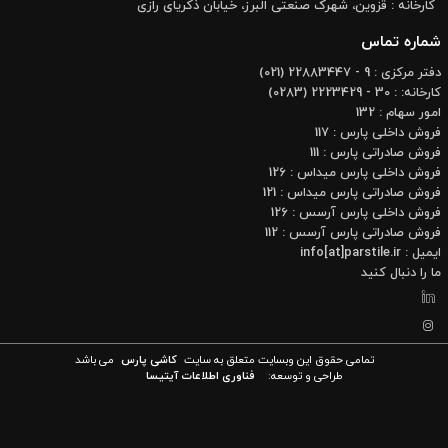
کارخانه : قزوین، شهرک صنعتی البرز، خیابان ذکریای رازی
شماره تماس
دفتر مرکزی : 9 - 22883447 (021)
کارخانه: : 30 - 2223429 (0283)
امور سهام : 132
فروش داخلی پارس : 117
فروش صادراتی پارس : 111
فروش داخلی پارس میداس : 126
فروش صادراتی پارس میداس : 121
فروش داخلی پارس آرسس : 126
فروش صادراتی پارس آرسس : 112
ایمیل : info[at]parstile.ir
ما را دنبال کنید
تمامی حقوق این وبسایت متعلق به سایت
کاشی پارس
می باشد
طراحی و توسعه:
فناوری اطلاعات آیتیسا