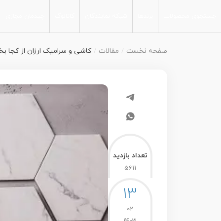
جستجوی محصولات
برندها
شبکه نمایندگان
کاتالوگ
چیدمان مجازی
جدیدترین محصولات
آشپزخانه
صفحه نخست
مقالات
کاشی و سرامیک ارزان از کجا بخریم؟
مجموعه محصولات
سرویس بهداشتی
پارس
پذیرایی
اتاق خواب
جست‌ و جو پیشرفته
فضای آزاد
تعداد بازدید
5611
13
02