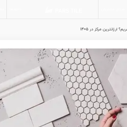
صدای مشتریان
دانلودها
مطا
مات
کاشی دیوار
 ارزانترین مرکز در 1405
براق
کاشی پرسلان
پارس میداس
پارس آرسس
پولیش
سمی پولیش
شوگر افکت